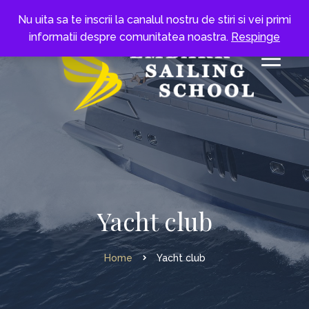
Nu uita sa te inscrii la canalul nostru de stiri si vei primi
informatii despre comunitatea noastra.
Respinge
Yacht club
Home
Yacht club