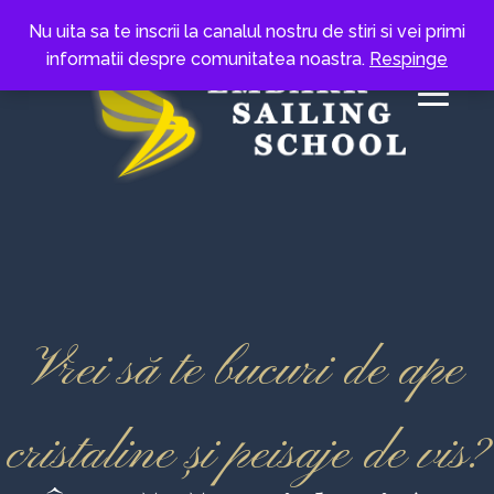
Nu uita sa te inscrii la canalul nostru de stiri si vei primi
informatii despre comunitatea noastra.
Respinge
Vrei să te bucuri de ape
cristaline și peisaje de vis?