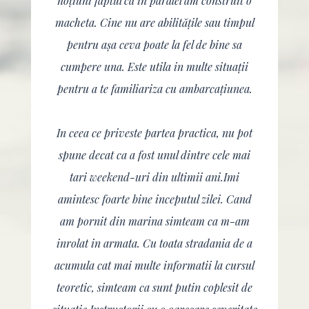
noțiuni faptul ca in paralel am construit o
macheta. Cine nu are abilitățile sau timpul
pentru așa ceva poate la fel de bine sa
cumpere una. Este utila in multe situații
pentru a te familiariza cu ambarcațiunea.
In ceea ce priveste partea practica, nu pot
spune decat ca a fost unul dintre cele mai
tari weekend-uri din ultimii ani.Imi
amintesc foarte bine inceputul zilei. Cand
am pornit din marina simteam ca m-am
inrolat in armata. Cu toata stradania de a
acumula cat mai multe informatii la cursul
teoretic, simteam ca sunt putin coplesit de