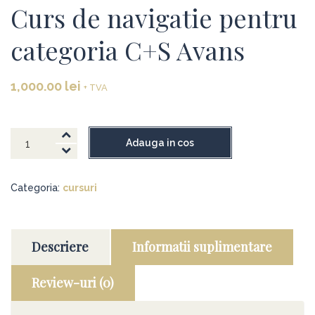
Curs de navigatie pentru
categoria C+S Avans
1,000.00
lei
+ TVA
Cantitate
Adauga in cos
Curs
de
Categoria:
cursuri
navigatie
pentru
categoria
C+S
Descriere
Informatii suplimentare
Avans
Review-uri (0)