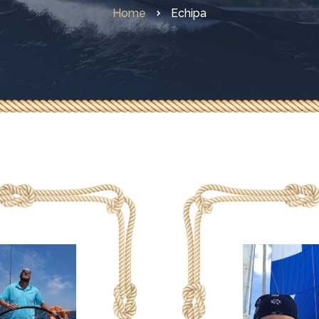
Home
Echipa
Curs C+S
Curs C+D+S