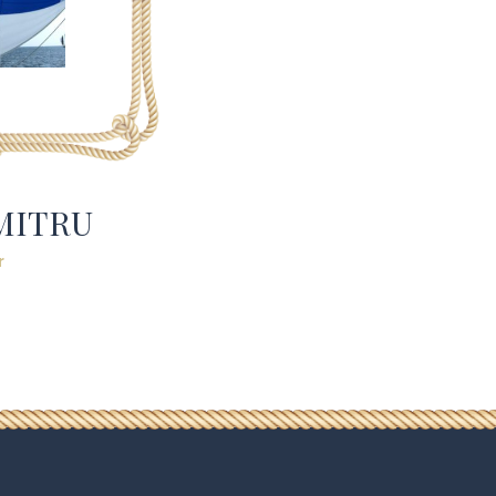
MITRU
r