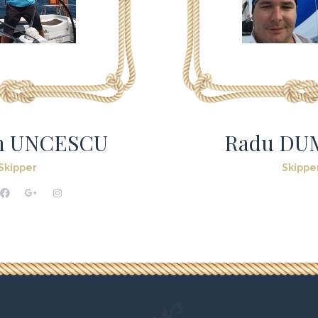
an UNCESCU
Radu DU
Skipper
Skippe