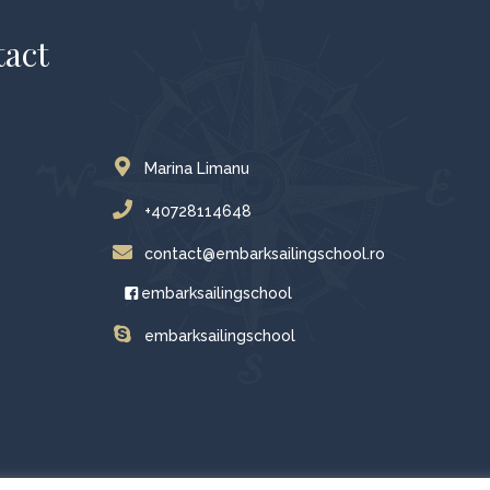
tact
Marina Limanu
+40728114648
contact@embarksailingschool.ro
embarksailingschool
embarksailingschool