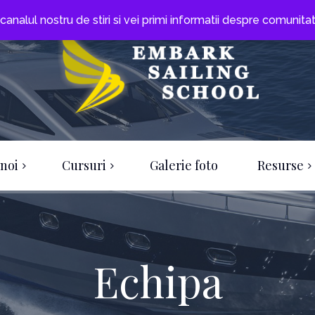
la canalul nostru de stiri si vei primi informatii despre comunit
noi
Cursuri
Galerie foto
Resurse
Curs D
Cursuri
Curs C
Chestionare
Curs S
Echipa
Alte materiale
Curs LRC-GMDSS
Curs C+D