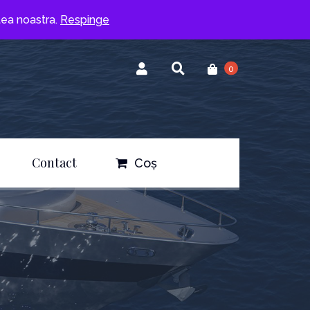
atea noastra.
Respinge
0
Contact
Coș