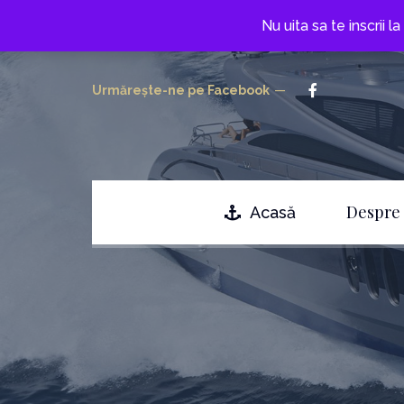
Nu uita sa te inscrii 
Urmărește-ne pe Facebook
Despre 
Acasă
Testimoniale
Întrebări frecvente
Termene si conditii