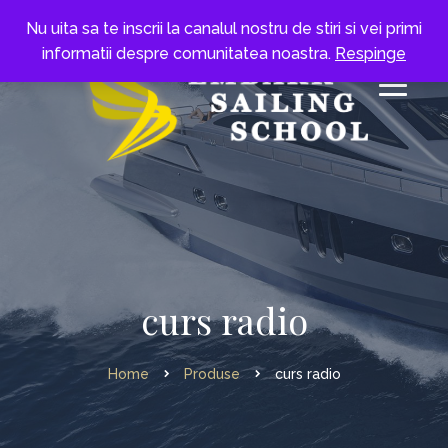
Nu uita sa te inscrii la canalul nostru de stiri si vei primi
informatii despre comunitatea noastra.
Respinge
curs radio
Home
Produse
curs radio