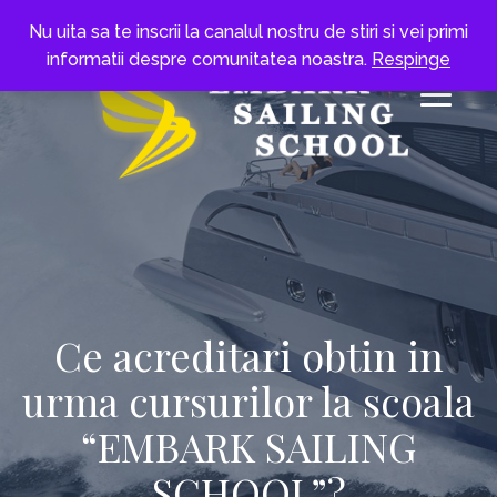
Nu uita sa te inscrii la canalul nostru de stiri si vei primi
informatii despre comunitatea noastra.
Respinge
Ce acreditari obtin in
urma cursurilor la scoala
“EMBARK SAILING
SCHOOL”?