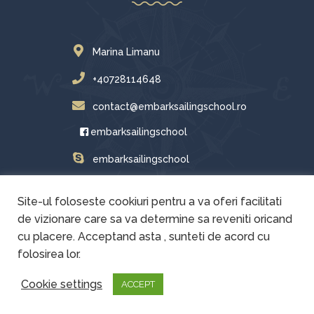
Marina Limanu
+40728114648
contact@embarksailingschool.ro
embarksailingschool
embarksailingschool
Site-ul foloseste cookiuri pentru a va oferi facilitati
de vizionare care sa va determine sa reveniti oricand
cu placere. Acceptand asta , sunteti de acord cu
folosirea lor.
Cookie settings
ACCEPT
Copyright © 2021 - 2024 Embark Sailing School. Toate drepturile
rezervate