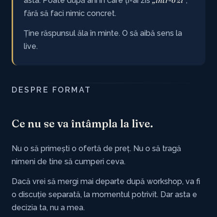
„într-o zi"
asta. Poate după ani în care ți-ai zis
,
fără să faci nimic concret.
Ține răspunsul ăla în minte. O să aibă sens la
live.
DESPRE FORMAT
Ce nu se va întâmpla la live.
Nu o să primești o ofertă de preț. Nu o să tragă
nimeni de tine să cumperi ceva.
Dacă vrei să mergi mai departe după workshop, va fi
o discuție separată, la momentul potrivit. Dar asta e
decizia ta, nu a mea.