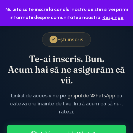
Workshop GRATUIT:
17 Iunie 2026
· Ora 19:00
Nu uita sa te inscrii la canalul nostru de stiri si vei primi
Online pe Zoom
informatii despre comunitatea noastra.
Respinge
Ești înscris
Te-ai înscris. Bun.
Acum hai să ne asigurăm că
vii.
Linkul de acces vine pe
grupul de WhatsApp
cu
câteva ore înainte de live. Intră acum ca să nu-l
ratezi.